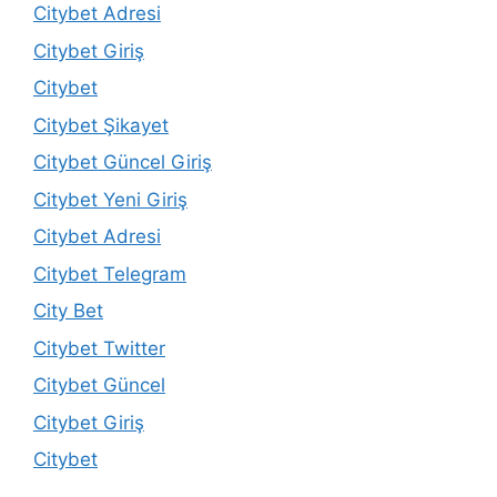
Citybet Adresi
Citybet Giriş
Citybet
Citybet Şikayet
Citybet Güncel Giriş
Citybet Yeni Giriş
Citybet Adresi
Citybet Telegram
City Bet
Citybet Twitter
Citybet Güncel
Citybet Giriş
Citybet