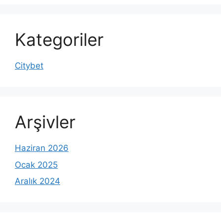
Kategoriler
Citybet
Arşivler
Haziran 2026
Ocak 2025
Aralık 2024