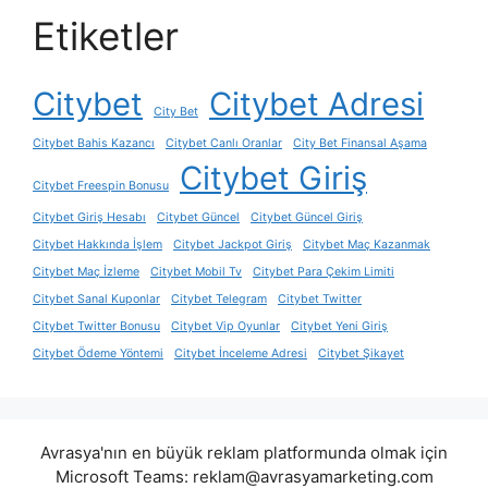
Etiketler
Citybet
Citybet Adresi
City Bet
Citybet Bahis Kazancı
Citybet Canlı Oranlar
City Bet Finansal Aşama
Citybet Giriş
Citybet Freespin Bonusu
Citybet Giriş Hesabı
Citybet Güncel
Citybet Güncel Giriş
Citybet Hakkında İşlem
Citybet Jackpot Giriş
Citybet Maç Kazanmak
Citybet Maç İzleme
Citybet Mobil Tv
Citybet Para Çekim Limiti
Citybet Sanal Kuponlar
Citybet Telegram
Citybet Twitter
Citybet Twitter Bonusu
Citybet Vip Oyunlar
Citybet Yeni Giriş
Citybet Ödeme Yöntemi
Citybet İnceleme Adresi
Citybet Şikayet
Avrasya'nın en büyük reklam platformunda olmak için
Microsoft Teams:
reklam@avrasyamarketing.com