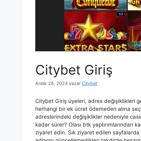
Citybet Giriş
Aralık 28, 2024
yazar
Citybet
Citybet Giriş üyeleri, adres değişiklikler
herhangi bir ek ücret ödemeden alma seçe
adreslerindeki değişiklikler nedeniyle cas
kadar sürer? Olası btk yaptırımlarından k
ziyaret edin. Sık ziyaret edilen sayfalarda 
adlarını güncellemedikleri takdirde hesapla