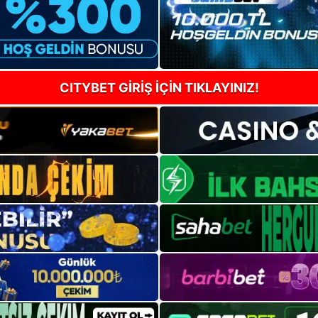
CITYBET GİRİŞ İÇİN TIKLAYINIZ!