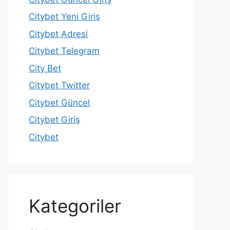
Citybet Yeni Giriş
Citybet Adresi
Citybet Telegram
City Bet
Citybet Twitter
Citybet Güncel
Citybet Giriş
Citybet
Kategoriler